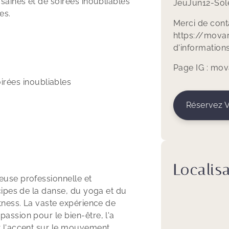
saines et de soirées inoubliables
Jeu
Jun
12
-
Sole
es.
Merci de cont
https://mova
d'information
Page IG :
mov
irées inoubliables
Réservez V
Localis
euse professionnelle et
cipes de la danse, du yoga et du
tness. La vaste expérience de
assion pour le bien-être, l'a
t l'accent sur le mouvement