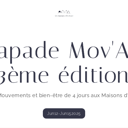
apade Mov'A
3ème éditio
Mouvements et bien-être de 4 jours aux Maisons d
Jun
12
-
Jun
15
2025