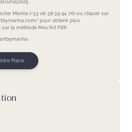
il
Jun
15
2025
acter Marina (+33 06 38 39 94 76) ou cliquer sur
rtbymarina.com/ pour obtenir plus
s sur la méthode Mov'Art Fit®.
artbymarina
otre Place
ation