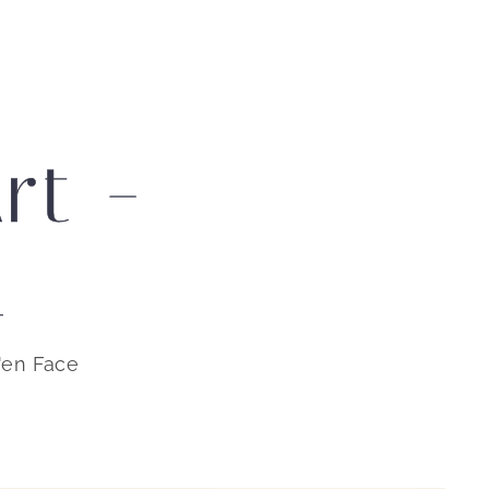
rt -
n
'en Face